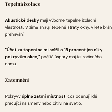
Tepelná izolace
Akustické desky
mají výborné tepelně izolační
vlastnosti. V zimě snižují tepelné ztráty okny, v létě brán
přehřívání.
"Účet za topení se mi snížil o 15 procent jen díky
pokryvům oken,"
počítá úspory majitel rodinného
domu.
Zatemnění
Pokryvy
úplně zatmí místnost
, což oceňují lidé
pracující na směny nebo citliví na světlo.