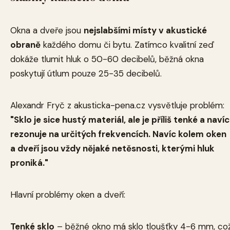
Okna a dveře jsou
nejslabšími místy v akustické
obraně
každého domu či bytu. Zatímco kvalitní zeď
dokáže tlumit hluk o 50-60 decibelů, běžná okna
poskytují útlum pouze 25-35 decibelů.
Alexandr Fryč z akusticka-pena.cz vysvětluje problém:
"Sklo je sice hustý materiál, ale je příliš tenké a navíc
rezonuje na určitých frekvencích. Navíc kolem oken
a dveří jsou vždy nějaké netěsnosti, kterými hluk
proniká."
Hlavní problémy oken a dveří:
Tenké sklo
– běžné okno má sklo tloušťky 4-6 mm, co