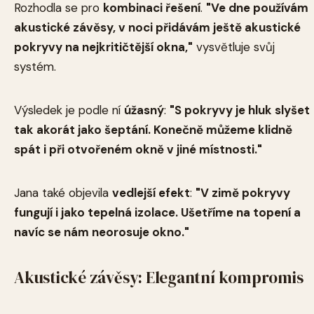
Rozhodla se pro
kombinaci řešení
.
"Ve dne používám
akustické závěsy, v noci přidávám ještě akustické
pokryvy na nejkritičtější okna,"
vysvětluje svůj
systém.
Výsledek je podle ní
úžasný
:
"S pokryvy je hluk slyšet
tak akorát jako šeptání. Konečně můžeme klidně
spát i při otvořeném okně v jiné místnosti."
Jana také objevila
vedlejší efekt
:
"V zimě pokryvy
fungují i jako tepelná izolace. Ušetříme na topení a
navíc se nám neorosuje okno."
Akustické závěsy: Elegantní kompromis