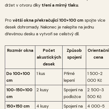
držet v otvoru díky
tření a mírný tlaku
.
Pro
větší okna překračující 100×100 cm
spojte více
desek dohromady. Nakonec je nalepíte na jednu
dřevěnou desku a vytvoří se celistvý díl.
Rozměr okna
Počet
Způsob
Orientační
akustických
spojení
cena
desek
Do 100×100
1 kus
Přímé
1 500-2
cm
lepení
000 Kč
100-150×100
2 kusy
Spojení na
2 500-3
cm
podložce
500 Kč
150×150 cm
4 kusy
Spojení na
4 000-5