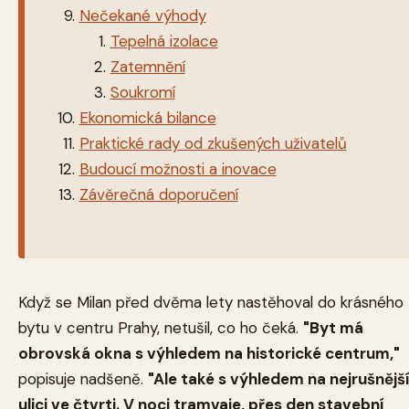
Nečekané výhody
Tepelná izolace
Zatemnění
Soukromí
Ekonomická bilance
Praktické rady od zkušených uživatelů
Budoucí možnosti a inovace
Závěrečná doporučení
Když se Milan před dvěma lety nastěhoval do krásného
bytu v centru Prahy, netušil, co ho čeká.
"Byt má
obrovská okna s výhledem na historické centrum,"
popisuje nadšeně.
"Ale také s výhledem na nejrušnější
ulici ve čtvrti. V noci tramvaje, přes den stavební