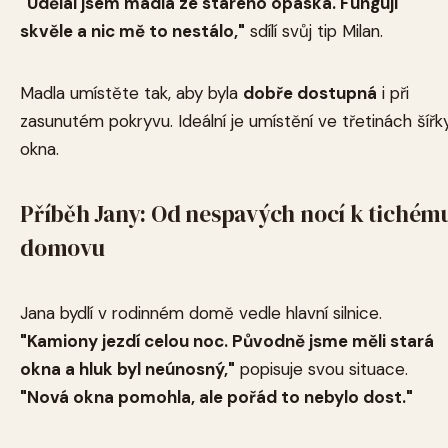
"Udělal jsem madla ze starého opaska. Funguji
skvěle a nic mě to nestálo,"
sdílí svůj tip Milan.
Madla umístěte tak, aby byla
dobře dostupná
i při
zasunutém pokryvu. Ideální je umístění ve třetinách šířk
okna.
Příběh Jany: Od nespavých nocí k tichém
domovu
Jana bydlí v rodinném domě vedle hlavní silnice.
"Kamiony jezdí celou noc. Původně jsme měli stará
okna a hluk byl neúnosný,"
popisuje svou situace.
"Nová okna pomohla, ale pořád to nebylo dost."