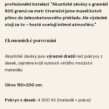
profesionální instalací
:
"Akustické závěsy o gramáži
800 gramů na metr čtvereční jsme museli kotvit
přímo do železobetonového překladu. Ale výsledek
stojí za to – hosté oceňují intimní atmosféru."
Ekonomické porovnání
Akustické závěsy jsou
výrazně dražší
než pokryvy z
desek, zejména kvůli nutnosti většího množství
materiálu:
Okno 150×200 cm:
Pokryv z desek:
4 500 Kč (materiál + práce)