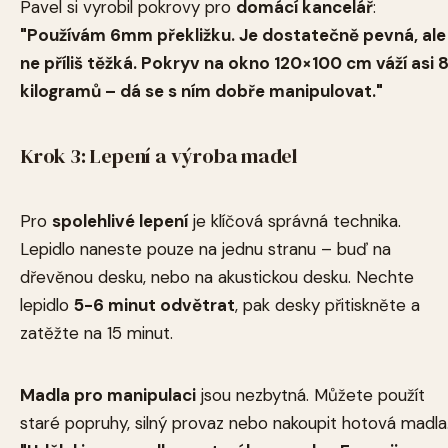
Pavel si vyrobil pokrovy pro
domácí kancelář
:
"Používám 6mm překližku. Je dostatečně pevná, ale
ne příliš těžká. Pokryv na okno 120×100 cm váží asi 
kilogramů – dá se s ním dobře manipulovat."
Krok 3: Lepení a výroba madel
Pro
spolehlivé lepení
je klíčová správná technika.
Lepidlo naneste pouze na jednu stranu – buď na
dřevěnou desku, nebo na akustickou desku. Nechte
lepidlo
5-6 minut odvětrat
, pak desky přitiskněte a
zatěžte na 15 minut.
Madla pro manipulaci
jsou nezbytná. Můžete použít
staré popruhy, silný provaz nebo nakoupit hotová madla