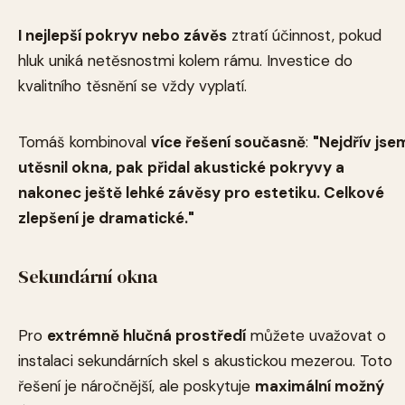
I nejlepší pokryv nebo závěs
ztratí účinnost, pokud
hluk uniká netěsnostmi kolem rámu. Investice do
kvalitního těsnění se vždy vyplatí.
Tomáš kombinoval
více řešení současně
:
"Nejdřív jse
utěsnil okna, pak přidal akustické pokryvy a
nakonec ještě lehké závěsy pro estetiku. Celkové
zlepšení je dramatické."
Sekundární okna
Pro
extrémně hlučná prostředí
můžete uvažovat o
instalaci sekundárních skel s akustickou mezerou. Toto
řešení je náročnější, ale poskytuje
maximální možný