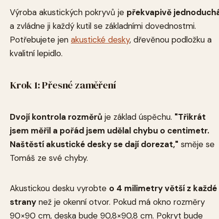
Výroba akustických pokryvů je
překvapivě jednoduch
a zvládne ji každý kutil se základními dovednostmi.
Potřebujete jen
akustické desky
, dřevěnou podložku a
kvalitní lepidlo.
Krok 1: Přesné zaměření
Dvojí kontrola rozměrů
je základ úspěchu.
"Třikrát
jsem měřil a pořád jsem udělal chybu o centimetr.
Naštěstí akustické desky se dají dorezat,"
směje se
Tomáš ze své chyby.
Akustickou desku vyrobte
o 4 milimetry větší z každé
strany
než je okenní otvor. Pokud má okno rozměry
90×90 cm, deska bude 90,8×90,8 cm. Pokryt bude