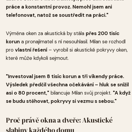
práce a konstantní provoz. Nemohl jsem ani
telefonovat, natož se soustředit na práci."
Výměna oken za akustická by stála
přes 200 tisíc
korun
a pronajímatel s ní nesouhlasil. Milan se rozhodl
pro
vlastní řešení
– vyrobil si akustické pokryvy oken,
které může kdykoli sejmout.
"Investoval jsem 8 tisíc korun a tři víkendy práce.
Výsledek předčil všechna očekávání – hluk se snížil
asi o 80 procent,"
bilancuje Milan svůj projekt.
"A když
se budu stěhovat, pokryvy si vezmu s sebou."
Proč právě okna a dveře: Akustické
slabiny každého domu