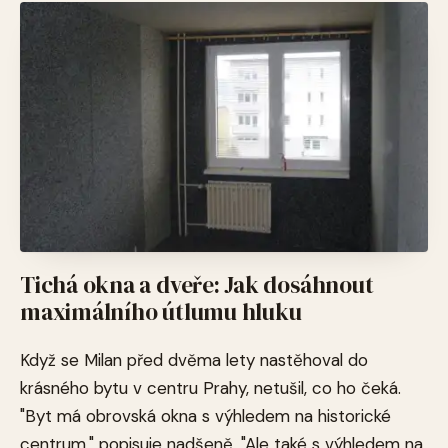
Tichá okna a dveře: Jak dosáhnout
maximálního útlumu hluku
Když se Milan před dvěma lety nastěhoval do
krásného bytu v centru Prahy, netušil, co ho čeká.
"Byt má obrovská okna s výhledem na historické
centrum," popisuje nadšeně. "Ale také s výhledem na