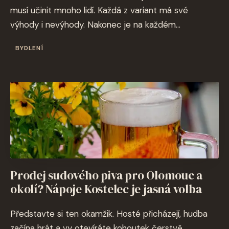
musí učinit mnoho lidí. Každá z variant má své
výhody i nevýhody. Nakonec je na každém...
BYDLENÍ
Prodej sudového piva pro Olomouc a
okolí? Nápoje Kostelec je jasná volba
Představte si ten okamžik. Hosté přicházejí, hudba
začína hrát a vy otevíráte kohoutek čerstvě