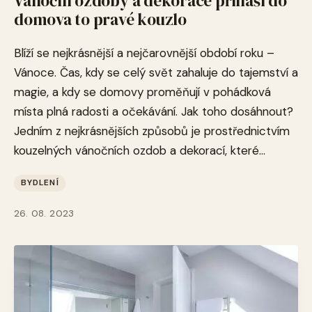
Vánoční ozdoby a dekorace přináší do
domova to pravé kouzlo
Blíží se nejkrásnější a nejčarovnější období roku –
Vánoce. Čas, kdy se celý svět zahaluje do tajemství a
magie, a kdy se domovy proměňují v pohádková
místa plná radosti a očekávání. Jak toho dosáhnout?
Jedním z nejkrásnějších způsobů je prostřednictvím
kouzelných vánočních ozdob a dekorací, které...
BYDLENÍ
26. 08. 2023