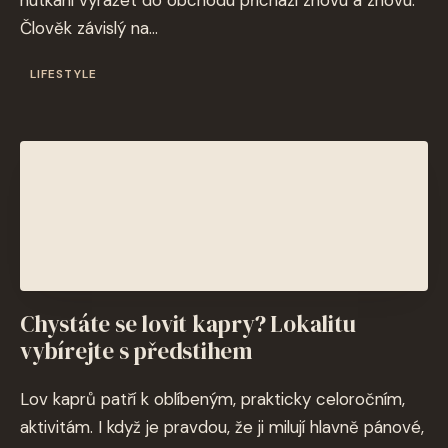
nutkání vyrážet do obchodu přichází znovu a znovu.
Člověk závislý na...
LIFESTYLE
Chystáte se lovit kapry? Lokalitu
vybírejte s předstihem
Lov kaprů patří k oblíbeným, prakticky celoročním,
aktivitám. I když je pravdou, že ji milují hlavně pánové,