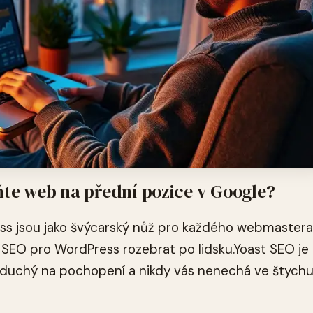
ňte web na přední pozice v Google?
s jsou jako švýcarský nůž pro každého webmastera
i SEO pro WordPress rozebrat po lidsku.Yoast SEO je
noduchý na pochopení a nikdy vás nenechá ve štychu