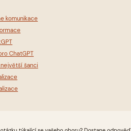
ine komunikace
nformace
atGPT
 pro ChatGPT
největší šanci
lizace
lizace
T otázku týkající se vašeho oboru? Dostane odpověď