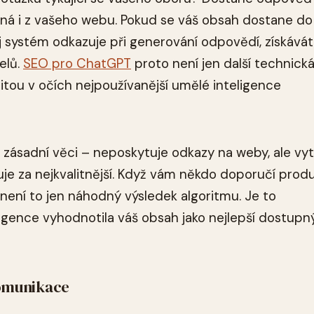
žná i z vašeho webu. Pokud se váš obsah dostane do
 systém odkazuje při generování odpovědí, získává
elů.
SEO pro ChatGPT
proto není jen další technick
oritou v očích nejpoužívanější umělé inteligence
 zásadní věci – neposkytuje odkazy na weby, ale vyt
je za nejkvalitnější. Když vám někdo doporučí prod
ení to jen náhodný výsledek algoritmu. Je to
igence vyhodnotila váš obsah jako nejlepší dostupn
komunikace