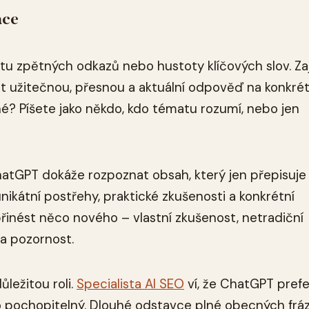
ace
u zpětných odkazů nebo hustoty klíčových slov. Za
t užitečnou, přesnou a aktuální odpověď na konkrét
é? Píšete jako někdo, kdo tématu rozumí, nebo jen
 ChatGPT dokáže rozpoznat obsah, který jen přepisuje
nikátní postřehy, praktické zkušenosti a konkrétní
řinést něco nového – vlastní zkušenost, netradiční
na pozornost.
ůležitou roli.
Specialista AI SEO
ví, že ChatGPT prefe
o pochopitelný. Dlouhé odstavce plné obecných fráz