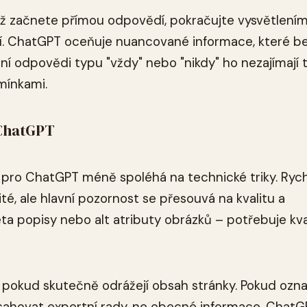
dyž začnete přímou odpovědí, pokračujte vysvětlení
latí. ChatGPT oceňuje nuancované informace, které b
ní odpovědi typu "vždy" nebo "nikdy" ho nezajímají 
mínkami.
 ChatGPT
e pro ChatGPT méně spoléhá na technické triky. Ryc
té, ale hlavní pozornost se přesouvá na kvalitu a
 popisy nebo alt atributy obrázků – potřebuje kval
 pokud skutečně odrážejí obsah stránky. Pokud ozna
obsahovat expertní rady, ne obecné informace. Chat