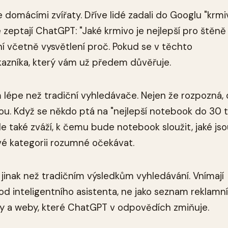
se domácími zvířaty. Dříve lidé zadali do Googlu "krm
zeptají ChatGPT: "Jaké krmivo je nejlepší pro štěně
í včetně vysvětlení proč. Pokud se v těchto
kazníka, který vám už předem důvěřuje.
pe než tradiční vyhledávače. Nejen že rozpozná, 
u. Když se někdo ptá na "nejlepší notebook do 30 ti
 také zváží, k čemu bude notebook sloužit, jaké js
vé kategorii rozumné očekávat.
í jinak než tradičním výsledkům vyhledávání. Vnímají
d inteligentního asistenta, ne jako seznam reklamn
rmy a weby, které ChatGPT v odpovědích zmiňuje.