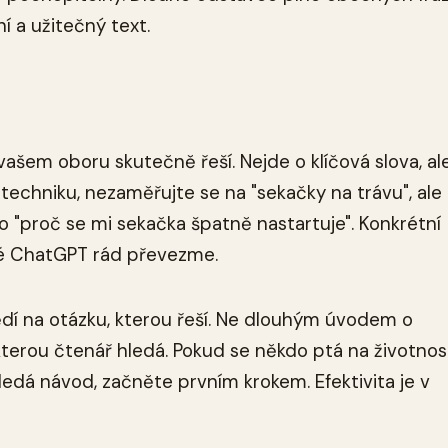
ní a užitečný text.
T
ašem oboru skutečně řeší. Nejde o klíčová slova, al
echniku, nezaměřujte se na "sekačky na trávu", ale
 "proč se mi sekačka špatně nastartuje". Konkrétní
ré ChatGPT rád převezme.
dí na otázku, kterou řeší. Ne dlouhým úvodem o
 kterou čtenář hledá. Pokud se někdo ptá na životnos
edá návod, začněte prvním krokem. Efektivita je v