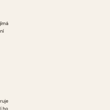
jímá
ní
ruje
í ho