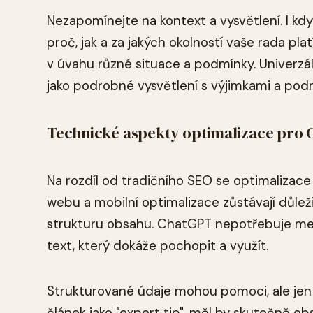
Nezapomínejte na kontext a vysvětlení. I k
proč, jak a za jakých okolností vaše rada p
v úvahu různé situace a podmínky. Univerzál
jako podrobné vysvětlení s výjimkami a pod
Technické aspekty optimalizace pro
Na rozdíl od tradičního SEO se optimalizac
webu a mobilní optimalizace zůstávají důleži
strukturu obsahu. ChatGPT nepotřebuje meta
text, který dokáže pochopit a využít.
Strukturované údaje mohou pomoci, ale jen
článek jako "expert tip", měl by skutečně 