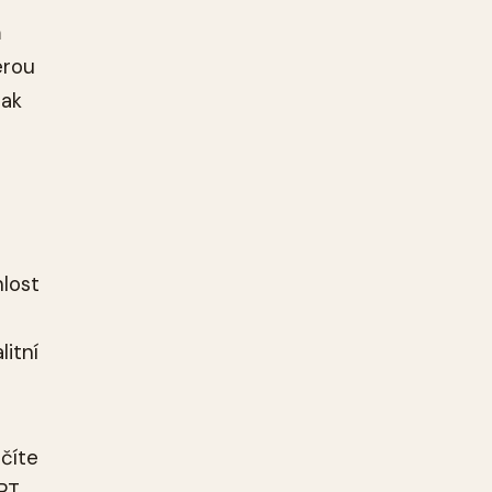
m
erou
tak
hlost
itní
číte
GPT