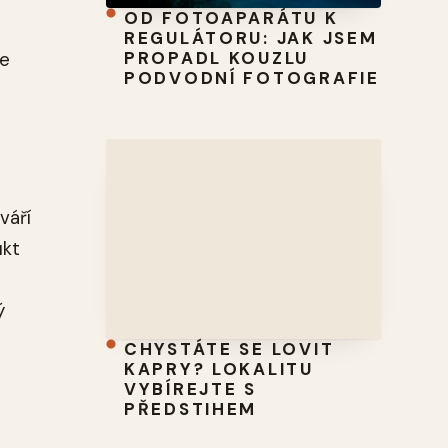
OD FOTOAPARÁTU K
REGULÁTORU: JAK JSEM
PROPADL KOUZLU
te
PODVODNÍ FOTOGRAFIE
á
váří
ukt
ý
CHYSTÁTE SE LOVIT
KAPRY? LOKALITU
VYBÍREJTE S
PŘEDSTIHEM