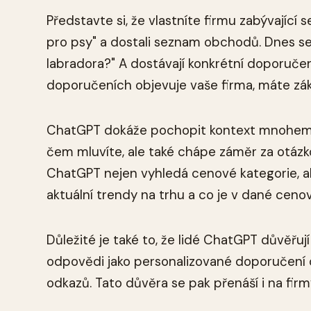
Představte si, že vlastníte firmu zabývající 
pro psy" a dostali seznam obchodů. Dnes se 
labradora?" A dostávají konkrétní doporučen
doporučeních objevuje vaše firma, máte zá
ChatGPT dokáže pochopit kontext mnohem lé
čem mluvíte, ale také chápe záměr za otázko
ChatGPT nejen vyhledá cenové kategorie, ale
aktuální trendy na trhu a co je v dané ceno
Důležité je také to, že lidé ChatGPT důvěřuj
odpovědi jako personalizované doporučení o
odkazů. Tato důvěra se pak přenáší i na fi