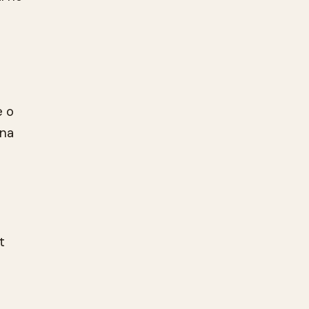
e o
 na
t