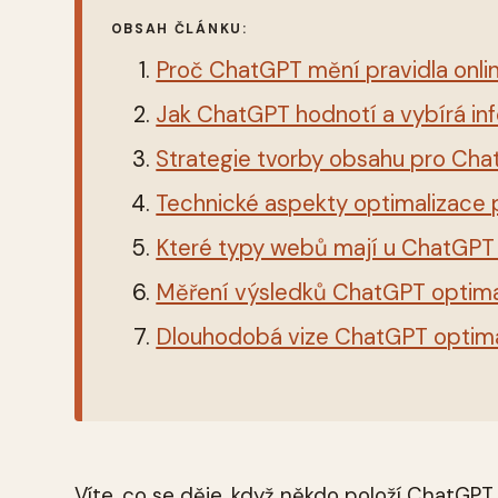
OBSAH ČLÁNKU:
Proč ChatGPT mění pravidla onl
Jak ChatGPT hodnotí a vybírá i
Strategie tvorby obsahu pro Ch
Technické aspekty optimalizace
Které typy webů mají u ChatGPT 
Měření výsledků ChatGPT optima
Dlouhodobá vize ChatGPT optima
Víte, co se děje, když někdo položí ChatGP