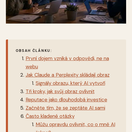
OBSAH ČLÁNKU:
První dojem vzniká v odpovědi, ne na
webu
Jak Claude a Perplexity skládají obraz
Signály obrazu, který AI vytvoří
Tři kroky, jak svůj obraz ovlivnit
Reputace jako dlouhodobá investice
Začněte tím, že se zeptáte AI sami
Často kladené otázky
Můžu opravdu ovlivnit, co o mně AI