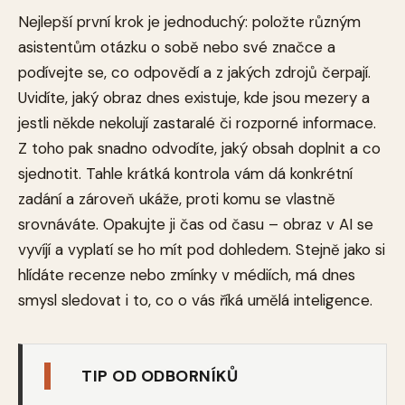
Nejlepší první krok je jednoduchý: položte různým
asistentům otázku o sobě nebo své značce a
podívejte se, co odpovědí a z jakých zdrojů čerpají.
Uvidíte, jaký obraz dnes existuje, kde jsou mezery a
jestli někde nekolují zastaralé či rozporné informace.
Z toho pak snadno odvodíte, jaký obsah doplnit a co
sjednotit. Tahle krátká kontrola vám dá konkrétní
zadání a zároveň ukáže, proti komu se vlastně
srovnáváte. Opakujte ji čas od času – obraz v AI se
vyvíjí a vyplatí se ho mít pod dohledem. Stejně jako si
hlídáte recenze nebo zmínky v médiích, má dnes
smysl sledovat i to, co o vás říká umělá inteligence.
TIP OD ODBORNÍKŮ