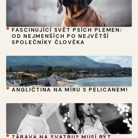
FASCINUJÍCÍ SVĚT PSÍCH PLEMEN:
OD NEJMENŠÍCH PO NEJVĚTŠÍ
SPOLEČNÍKY ČLOVĚKA
ANGLIČTINA NA MÍRU S PELICANEM!
ZÁBAVA NA SVATBU? MUSÍ BÝT