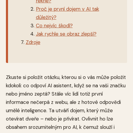
řekne?
Proč je první dojem v AI tak
důležitý?
Co nejvíc škodí?
Jak rychle se obraz zlepší?
Zdroje
Zkuste si položit otázku, kterou si o vás může položit
kdokoli: co odpoví AI asistent, když se na vaši značku
nebo jméno zeptá? Stále víc lidí totiž první
informace nečerpá z webu, ale z hotové odpovědi
umělé inteligence. Ta utváří dojem, který může
otevírat dveře – nebo je přivírat. Ovlivnit ho lze
obsahem srozumitelným pro AI, k čemuž slouží i