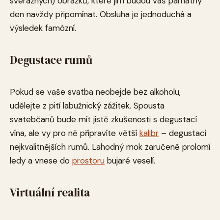
svérázných) obrázků, které jim budou váš památný
den navždy připomínat. Obsluha je jednoduchá a
výsledek famózní.
Degustace rumů
Pokud se vaše svatba neobejde bez alkoholu,
udělejte z pití labužnický zážitek. Spousta
svatebčanů bude mít jistě zkušenosti s degustací
vína, ale vy pro ně připravíte větší
kalibr
– degustaci
nejkvalitnějších rumů. Lahodný mok zaručeně prolomí
ledy a vnese do
prostoru
bujaré
veselí.
Virtuální realita