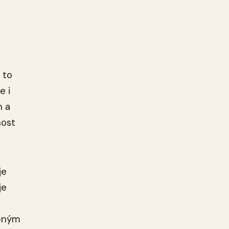
 to
e i
h a
nost
je
je
něným