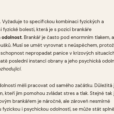
Vyžaduje to specifickou kombinaci fyzických a
fyzické bolesti, která je s pozicí brankáře
 odolnost
. Brankář je často pod enormním tlakem, a
anoušků. Musí se umět vyrovnat s neúspěchem, protož
je schopnost nepropadat panice v krizových situacíc
atě poslední instancí obrany a jeho psychická odol
ozhodující
.
odolnosti měli pracovat od samého začátku. Důležitá 
kteří jim pomohou zvládat stres a tlak. Stejně tak 
ejovým brankářem je náročné, ale zároveň nesmírně
ou fyzickou i psychickou odolností, se může stát spl