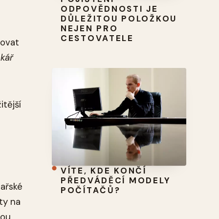
ODPOVĚDNOSTI JE
DŮLEŽITOU POLOŽKOU
NEJEN PRO
CESTOVATELE
govat
nkář
itější
VÍTE, KDE KONČÍ
PŘEDVÁDĚCÍ MODELY
lařské
POČÍTAČŮ?
ty na
vou