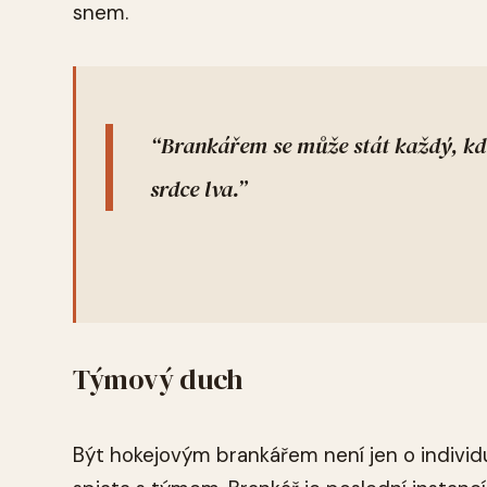
snem.
Brankářem se může stát každý, kdo
srdce lva.
Týmový duch
Být hokejovým brankářem není jen o individ