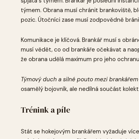
spjata s týmem. Brankář je poslední instanc
týmem. Obrana musí chránit brankoviště, b
pozic. Útočníci zase musí zodpovědně bráni
Komunikace je klíčová. Brankář musí s obránc
musí vědět, co od brankáře očekávat a nao
že obrana udělá maximum pro jeho ochranu,
Týmový duch a silné pouto mezi brankářem a
osamělý bojovník, ale nedílná součást kolekti
Trénink a píle
Stát se hokejovým brankářem vyžaduje více n