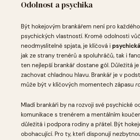
Odolnost a psychika
Být hokejovým brankářem není pro každého. 
psychických vlastností. Kromě odolnosti vůči 
neodmyslitelně spjata, je klíčová i
psychická
jak ze strany trenérů a spoluhráčů, tak i f
ten nejlepší brankář dostane gól. Důležitá 
zachovat chladnou hlavu. Brankář je v podst
může být v klíčových momentech zápasu
r
Mladí brankáři by na rozvoji své psychické 
komunikace s trenérem a mentálním koučem, 
důležitá i podpora rodiny a přátel. Být hok
obohacující. Pro ty, kteří disponují nezbytn