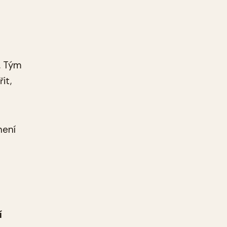
. Tým
it,
není
í