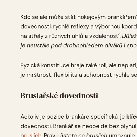
Kdo se ale může stát hokejovým brankářem? 
dovednosti, rychlé reflexy a výbornou koor
na střely z různých úhlů a vzdáleností.
Důlež
je neustále pod drobnohledem diváků i spo
Fyzická konstituce hraje také roli, ale nepla
je mrštnost, flexibilita a schopnost rychle s
Bruslařské dovednosti
Ačkoliv je pozice brankáře specifická, je
klí
dovednosti. Brankář se neobejde bez plynulé
bruslích
. Právě
jistota na bruslích
umožňuje b