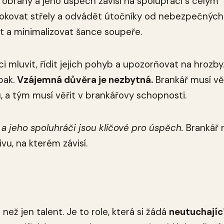
í obrany a jeho úspěch závisí na spolupráci s celým
lokovat střely a odvádět útočníky od nebezpečných
t a minimalizovat šance soupeře.
i mluvit, řídit jejich pohyb a upozorňovat na hrozby
pak.
Vzájemná důvěra je nezbytná.
Brankář musí věř
 a tým musí věřit v brankářovy schopnosti.
 jeho spoluhráči jsou klíčové pro úspěch.
Brankář 
vu, na kterém závisí.
ež jen talent. Je to role, která si žádá
neutuchajíc