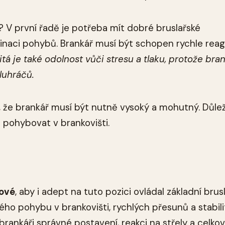
V první řadě je potřeba mít dobré bruslařské
dinaci pohybů. Brankář musí být schopen rychle rea
itá je také odolnost vůči stresu a tlaku, protože bra
luhráčů.
tí, že brankář musí být nutně vysoký a mohutný. Důlež
e pohybovat v brankovišti.
čové
, aby i adept na tuto pozici ovládal základní brus
ho pohybu v brankovišti, rychlých přesunů a stabili
rankáři správné postavení, reakci na střely a celko