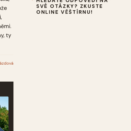
HLEDÁTE ODPOVĚDI NA
SVÉ OTÁZKY? ZKUSTE
ože
ONLINE VĚŠTÍRNU!
,
němi.
y, ty
rázdová