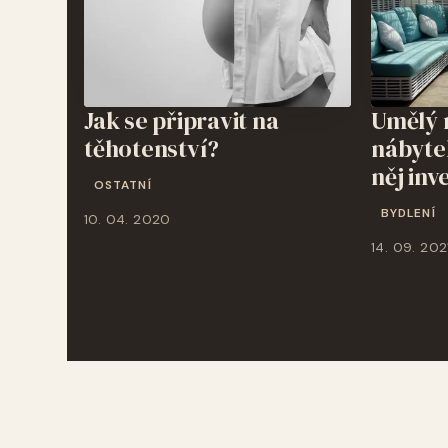
Jak se připravit na
Umělý 
těhotenství?
nábytek
něj inv
OSTATNÍ
BYDLENÍ
10. 04. 2020
14. 09. 202