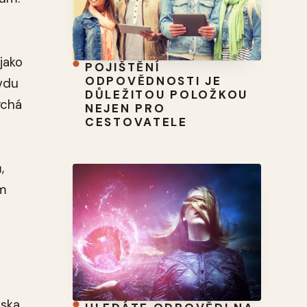
jako
POJIŠTĚNÍ
ODPOVĚDNOSTI JE
avdu
DŮLEŽITOU POLOŽKOU
ýchá
NEJEN PRO
CESTOVATELE
,
ám
ska,