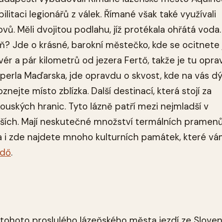
ilitaci legionářů z válek. Římané však také využívali
. Měli dvojitou podlahu, jíž protékala ohřátá voda.
? Jde o krásné, barokní městečko, kde se ocitnete 
ér a pár kilometrů od jezera Fertő, takže je tu opr
 perla Maďarska, jde opravdu o skvost, kde na vás d
znejte místo zblízka. Další destinací, která stojí za
kouských hranic. Tyto lázně patří mezi nejmladší v
ších. Mají neskutečné množství termálních pramenů
i a i zde najdete mnoho kulturních památek, které v
rdő
.
ohoto proslulého lázeňského města jezdí ze Sloven