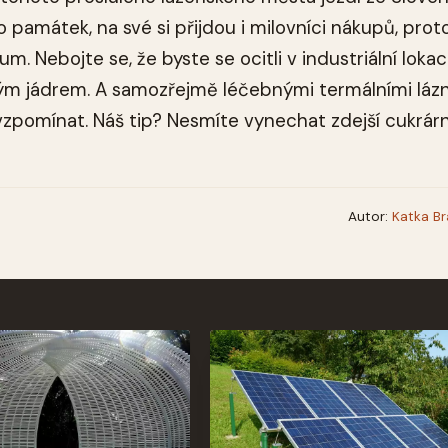
ho památek, na své si přijdou i milovníci nákupů, prot
 Nebojte se, že byste se ocitli v industriální lokaci
ým jádrem. A samozřejmě léčebnými termálními láz
zpomínat. Náš tip? Nesmíte vynechat zdejší cukrárn
Autor:
Katka B