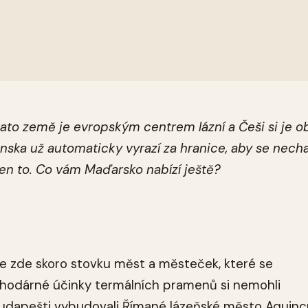
ato země je evropským centrem lázní a Češi si je obl
enska už automaticky vyrazí za hranice, aby se necha
en to. Co vám Maďarsko nabízí ještě?
te zde skoro stovku měst a městeček, které se
Blahodárné účinky termálních pramenů si nemohli
í Budapešti vybudovali Římané lázeňské město Aquin