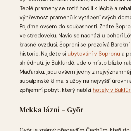
Teplé prameny se totiž hodili k léčbě a rehab
výhřevnost pramenů k vytápění svých domovů
Pojďme ovšem do současnosti. Znáte Šoproň
ve středověku. Navíc se nachází u pohoří Lőv
krásné ovzduší. Šoproni se přezdívá Barokní
historie. Najděte si
ubytování v Sopronu
a po
shlédnutí, je Bükfürdő. Jde o místo blízko ra
Maďarsku, jsou ovšem jedny z nejvýznamněj
subalpinské klima, služby na nejvyšší úrovn
zpříjemní pobyt, který nabízí
hotely v Bükfü
Mekka lázní – Györ
Győr je známý především Čechům, kteří do t