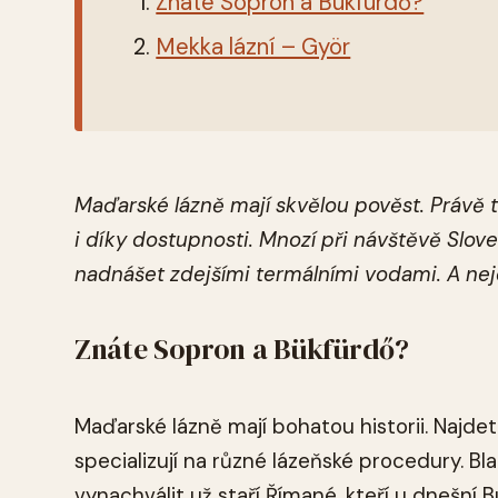
Znáte Sopron a Bükfürdő?
Mekka lázní – Györ
Maďarské lázně mají skvělou pověst. Právě t
i díky dostupnosti. Mnozí při návštěvě Slov
nadnášet zdejšími termálními vodami. A nej
Znáte Sopron a Bükfürdő?
Maďarské lázně mají bohatou historii. Najde
specializují na různé lázeňské procedury. 
vynachválit už staří Římané, kteří u dnešn