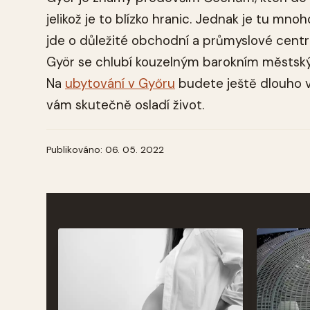
jelikož je to blízko hranic. Jednak je tu mno
jde o důležité obchodní a průmyslové centrum.
Györ se chlubí kouzelným barokním městsk
Na
ubytování v Győru
budete ještě dlouho v
vám skutečně osladí život.
Publikováno: 06. 05. 2022