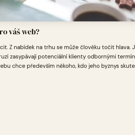
pro váš web?
cit. Z nabídek na trhu se může člověku točit hlava. 
druzí zasypávají potenciální klienty odbornými termín
 webu chce především někoho, kdo jeho byznys skut