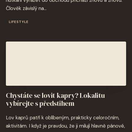
nutkání vyrážet do obchodu přichází znovu a znovu.
Člověk závislý na...
LIFESTYLE
Chystáte se lovit kapry? Lokalitu
vybírejte s předstihem
Lov kaprů patří k oblíbeným, prakticky celoročním,
aktivitám. I když je pravdou, že ji milují hlavně pánové,