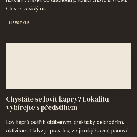
nutkání vyrážet do obchodu přichází znovu a znovu.
Člověk závislý na...
LIFESTYLE
Chystáte se lovit kapry? Lokalitu
vybírejte s předstihem
Lov kaprů patří k oblíbeným, prakticky celoročním,
aktivitám. I když je pravdou, že ji milují hlavně pánové,