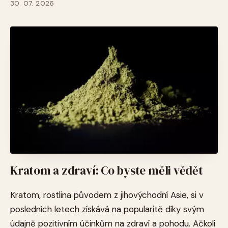
30. 07. 2026
Kratom a zdraví: Co byste měli vědět
Kratom, rostlina původem z jihovýchodní Asie, si v
posledních letech získává na popularitě díky svým
údajně pozitivním účinkům na zdraví a pohodu. Ačkoli